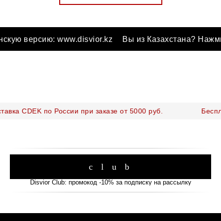
ую версию: www.disvior.kz
Вы из Казахстана? Нажмите
тавка CDEK по России при заказе от 5000 руб.
Беспла
c l u b
Disvior Club: промокод -10% за подписку на рассылку