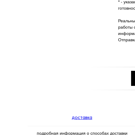
* - указ
готовнос
Реальны
работы 
информа
Отправка
доставка
подробная информация о способах доставки