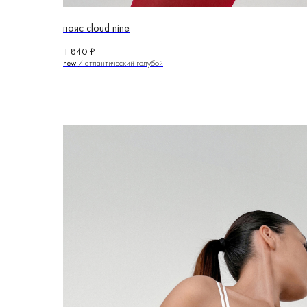
пояс cloud nine
1 840
₽
new
/ атлантический голубой