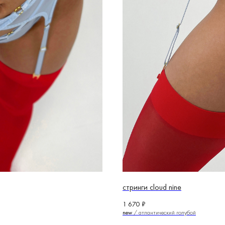
стринги cloud nine
1 670
₽
new
/ атлантический голубой