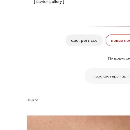
[ disvior gallery ]
cмотреть все
новые по
Познакомьте
пара слов про наш по
Цена