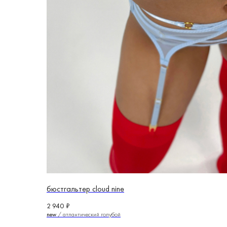
бюстгальтер cloud nine
2 940
₽
new
/ атлантический голубой