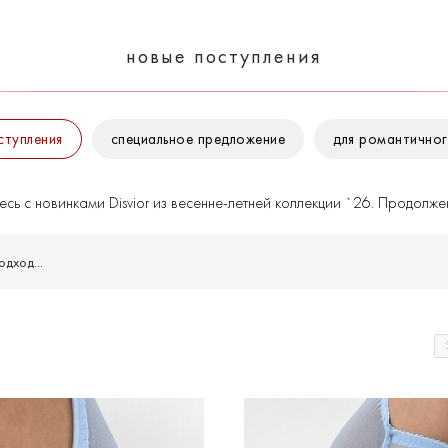
новые поступления
ступления
cпециальное предложение
для романтично
сь с новинками Disvior из весенне-летней коллекции `26. Продолже
дход...