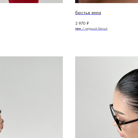
бюстье enna
2 970
₽
new
/ ледяной белый